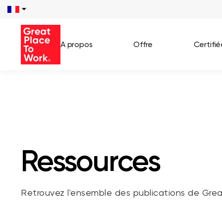
/**** SEARCH *****/ /**** END SEARCH *****/
A propos
Offre
Certifi
Voir 
Témo
Cas c
Ressources
Retrouvez l'ensemble des publications de Gre