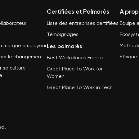
Certifiées et Palmarès
A prop
llaborateur
Liste des entreprises certifiées
Equipe e
Témoignages
Ecosys
Les palmarès
sa marque employeur
Méthodo
er le changement
Ethique 
Best Workplaces France
 sa culture
Great Place To Work for
e
Women
Great Place To Work in Tech
ed.