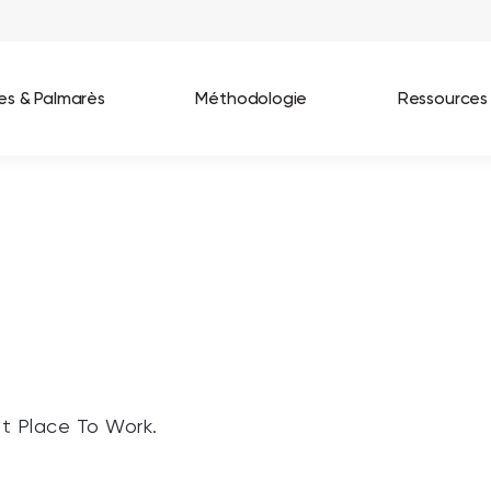
ées & Palmarès
Méthodologie
Ressources
les entreprises
Best Workplaces France 2026
ignages
Great Place To Work In Tech 2026
lients
Best Workplaces For Women 2025
Best Workplaces Europe 2025
Tous nos palmarès
at Place To Work.