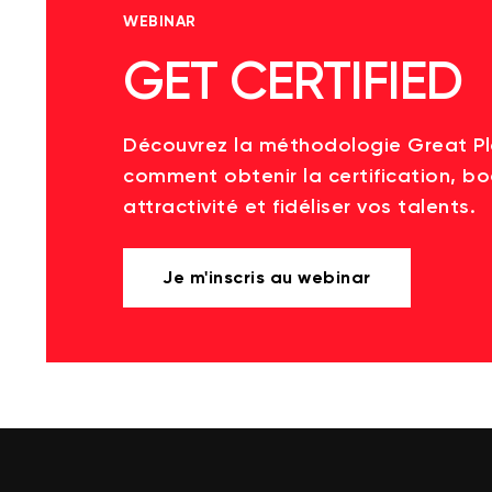
WEBINAR
GET CERTIFIED
Découvrez la méthodologie Great P
comment obtenir la certification, bo
attractivité et fidéliser vos talents.
Je m'inscris au webinar