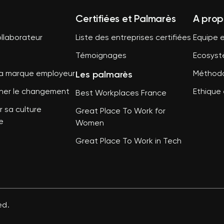
Certifiées et Palmarès
A prop
llaborateur
Liste des entreprises certifiées
Equipe e
Témoignages
Ecosys
Les palmarès
sa marque employeur
Méthodo
er le changement
Ethique 
Best Workplaces France
 sa culture
Great Place To Work for
e
Women
Great Place To Work in Tech
ed.