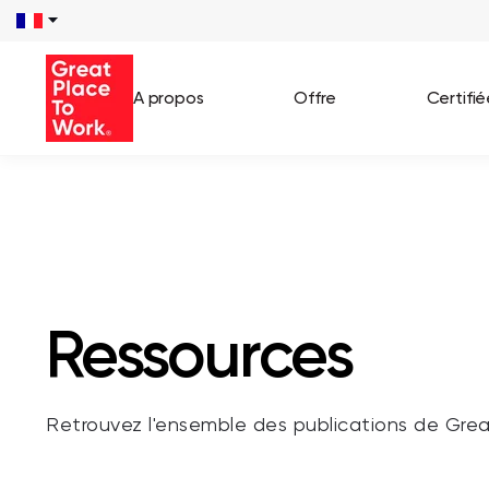
/**** SEARCH *****/ /**** END SEARCH *****/
A propos
Offre
Certifi
Voir 
Témo
Cas c
Ressources
Retrouvez l'ensemble des publications de Gre