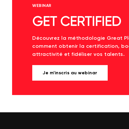
WEBINAR
GET CERTIFIED
Découvrez la méthodologie Great P
comment obtenir la certification, bo
attractivité et fidéliser vos talents.
Je m'inscris au webinar