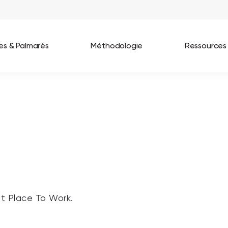
ées & Palmarès
Méthodologie
Ressources
les entreprises
Best Workplaces France 2026
ignages
Great Place To Work In Tech 2026
lients
Best Workplaces For Women 2025
Best Workplaces Europe 2025
Tous nos palmarès
at Place To Work.