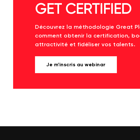
GET CERTIFIED
Découvrez la méthodologie Great P
comment obtenir la certification, bo
attractivité et fidéliser vos talents.
Je m'inscris au webinar