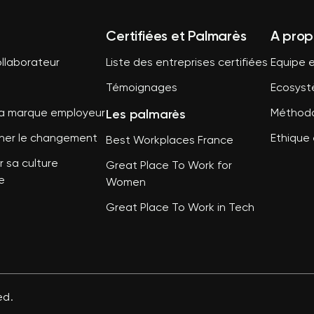
Certifiées et Palmarès
A prop
llaborateur
Liste des entreprises certifiées
Equipe e
Témoignages
Ecosys
Les palmarès
sa marque employeur
Méthodo
er le changement
Ethique 
Best Workplaces France
 sa culture
Great Place To Work for
e
Women
Great Place To Work in Tech
ed.