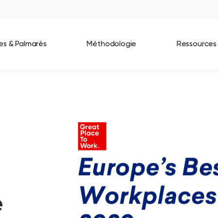
ées & Palmarès
Méthodologie
Ressources
les entreprises
Best Workplaces France 2026
ignages
Great Place To Work In Tech 2026
lients
Best Workplaces For Women 2025
Best Workplaces Europe 2025
Tous nos palmarès
e