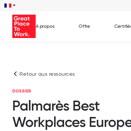
A propos
Offre
Certifi
Voir 
Témo
Retour aux ressources
Cas c
DOSSIER
Palmarès Best
Workplaces Europ