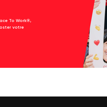
lace To Work®,
oster votre