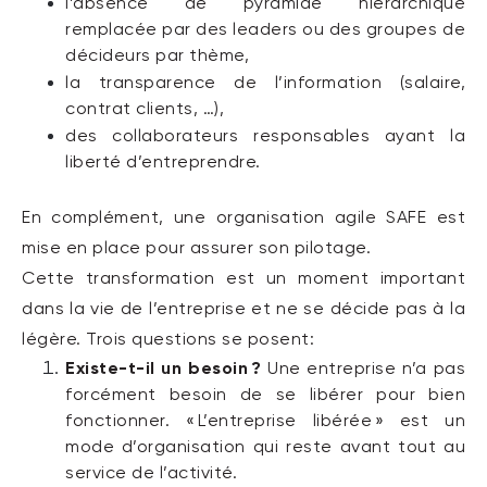
l’absence
de pyramide hiérarchique
remplacée par des leaders ou des groupes de
décideurs par thème,
la
t
ransparence de l’information (salaire,
contrat clients, …),
des
collaborateurs
responsables ayant la
liberté d’entreprendre.
En complément,
un
e
organisation agile
SAFE
est
mise en place pour
assurer
son pilotage.
Cette transformation
est un moment important
dans la vie de l’entreprise et ne se décide pas
à la
légère
. Trois
questions
se posent
:
Exist
e-t-il
un besoin
?
U
ne entreprise n’a pas
forcément besoin de se libérer pour bien
fonctionner. « L’entreprise libérée » est un
mode d’organisation
qui reste avant tout
au
service de l’activité.