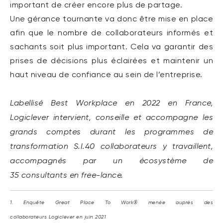
important de
créer
encore plus
d
e
partage
.
Une gérance tournante va donc être mise en place
afin que le nombre de
collaborateurs
informés et
sachants soit plus important
.
Cela va garantir
des
prises de décisions plus éclairées
et
maintenir un
haut niveau de
confiance
au sein de l’entreprise
.
Labellisé Best Workplace
en 2022
en France,
Logiclever
intervient, conseille et accompagne les
grands comptes durant les programmes de
transformation S.I.
40
collaborateurs y travaillent,
accompagnés par un écosystème de
35
consultants en free-lance
.
1.
E
nquête Great Place To Work®
menée
auprès de
s
collaborateurs
Logiclever
en juin 2021