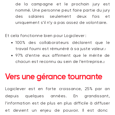
de
la campagne
et le prochain jury est
nom
m
é
.
U
ne personne peut faire partie du jury
des salaires seulement deux fois et
uniquement s’il n’y a pas assez de volontaire.
Et cela fonctionne bien pour
Logiclever
:
100% des collaborateurs déclarent que le
travail fourni est rémunéré à sa juste valeur.
1
97% d’entre eux affirment que le mérite de
chacun est reconnu au sein de l’entreprise.
2
Vers une
gérance
tournante
Logiclever
est en forte croissan
c
e
,
25% par an
depuis quelques années
.
En
grandissant,
l’information
est
de plus en plus difficile à
diffuser
et devient un
enjeu
de pouvoir
.
Il est
donc