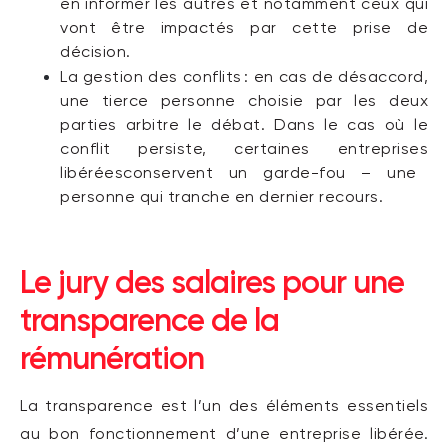
en informer les autres et notamment ceux qui
vont être impacté
s
par cette prise de
décision
.
L
a gestion des conflits
: e
n cas de désaccord,
une tierce personne
choisie par les deux
parties
arbitre
le débat. Dans le cas où le
conflit persiste, certaine
s
entreprise
s
libérée
s
conservent
un
garde-fou
– une
personne
qui tranche en dernier recours.
Le jury des salaires
pour une
transparence
de
la
rémunération
La transparence est l’un
des éléments essentiels
au
bon fonctionnement d’une entreprise libérée.