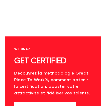
WEBINAR
GET CERTIFIED
Découvrez la méthodologie Great
Place To Work®, comment obtenir
la certification, booster votre
attractivité et fidéliser vos talents.