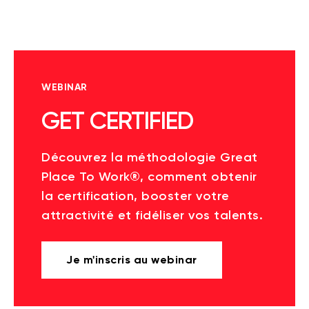
WEBINAR
GET CERTIFIED
Découvrez la méthodologie Great
Place To Work®, comment obtenir
la certification, booster votre
attractivité et fidéliser vos talents.
Je m'inscris au webinar