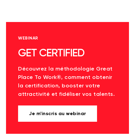
WEBINAR
GET CERTIFIED
Découvrez la méthodologie Great
Place To Work®, comment obtenir
la certification, booster votre
attractivité et fidéliser vos talents.
Je m'inscris au webinar