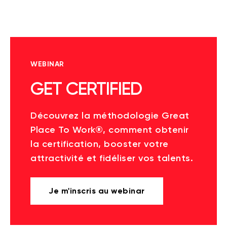
WEBINAR
GET CERTIFIED
Découvrez la méthodologie Great
Place To Work®, comment obtenir
la certification, booster votre
attractivité et fidéliser vos talents.
Je m'inscris au webinar