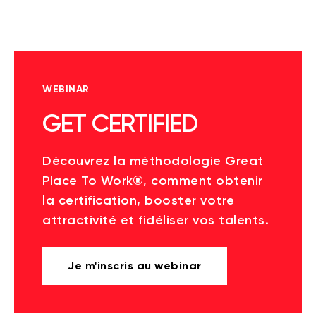
WEBINAR
GET CERTIFIED
Découvrez la méthodologie Great
Place To Work®, comment obtenir
la certification, booster votre
attractivité et fidéliser vos talents.
Je m'inscris au webinar