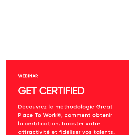
WEBINAR
GET CERTIFIED
Découvrez la méthodologie Great
Place To Work®, comment obtenir
la certification, booster votre
attractivité et fidéliser vos talents.