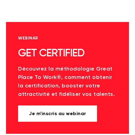
WEBINAR
GET CERTIFIED
Découvrez la méthodologie Great
Place To Work®, comment obtenir
la certification, booster votre
attractivité et fidéliser vos talents.
Je m'inscris au webinar