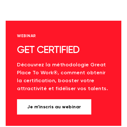
WEBINAR
GET CERTIFIED
Découvrez la méthodologie Great
Place To Work®, comment obtenir
la certification, booster votre
attractivité et fidéliser vos talents.
Je m'inscris au webinar