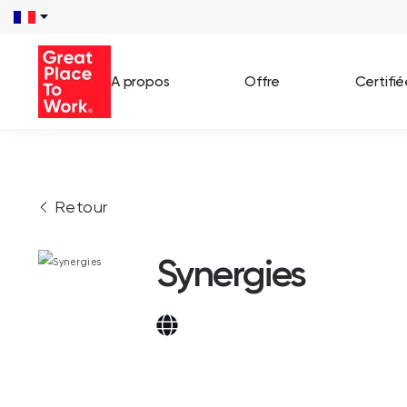
A propos
Offre
Certifi
Voir 
Retour
Témo
Cas c
Synergies