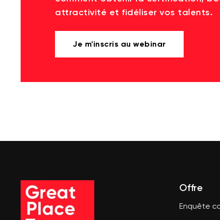
attractivité et fidéliser vos talents.
Je m'inscris au webinar
Offre
Enquête co