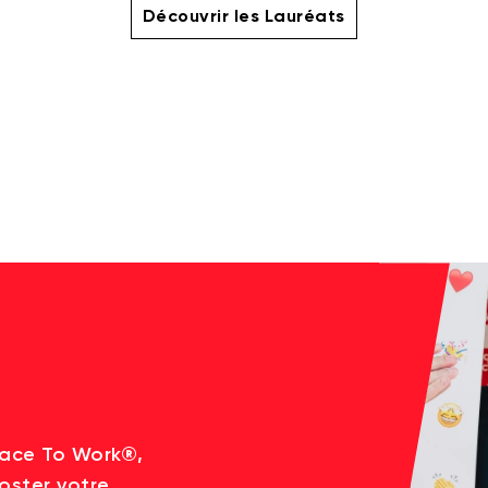
Découvrir les Lauréats
lace To Work®,
oster votre