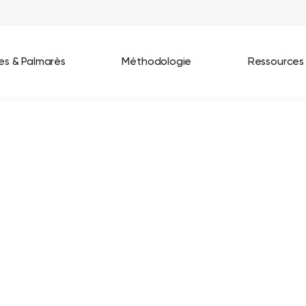
ées & Palmarès
Méthodologie
Ressources
les entreprises
Best Workplaces France 2026
ignages
Great Place To Work In Tech 2026
lients
Best Workplaces For Women 2025
Best Workplaces Europe 2025
Tous nos palmarès