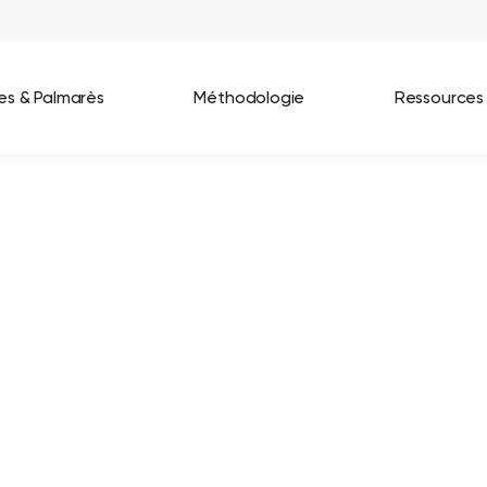
ées & Palmarès
Méthodologie
Ressources
les entreprises
Best Workplaces France 2026
ignages
Great Place To Work In Tech 2026
lients
Best Workplaces For Women 2025
Best Workplaces Europe 2025
Tous nos palmarès