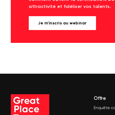
attractivité et fidéliser vos talents.
Je m'inscris au webinar
Offre
Enquête co