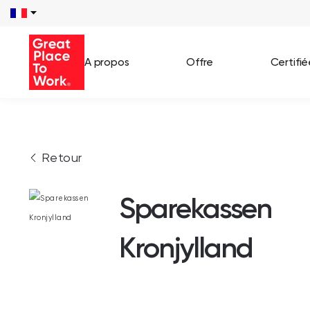
A propos
Offre
Certifi
Voir 
Retour
Témo
Cas c
Sparekassen
Kronjylland