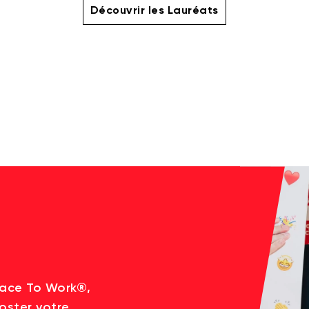
Découvrir les Lauréats
lace To Work®,
oster votre