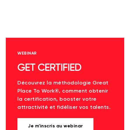
WEBINAR
GET CERTIFIED
Découvrez la méthodologie Great
Place To Work®, comment obtenir
la certification, booster votre
attractivité et fidéliser vos talents.
Je m'inscris au webinar