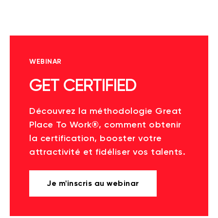
WEBINAR
GET CERTIFIED
Découvrez la méthodologie Great
Place To Work®, comment obtenir
la certification, booster votre
attractivité et fidéliser vos talents.
Je m'inscris au webinar