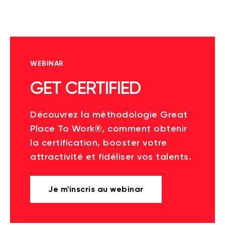
WEBINAR
GET CERTIFIED
Découvrez la méthodologie Great
Place To Work®, comment obtenir
la certification, booster votre
attractivité et fidéliser vos talents.
Je m'inscris au webinar