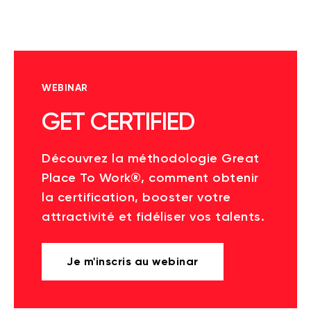
WEBINAR
GET CERTIFIED
Découvrez la méthodologie Great
Place To Work®, comment obtenir
la certification, booster votre
attractivité et fidéliser vos talents.
Je m'inscris au webinar