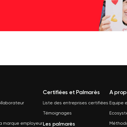
Certifiées et Palmarès
A prop
llaborateur
Liste des entreprises certifiées
Equipe e
Témoignages
Ecosys
Les palmarès
sa marque employeur
Méthodo