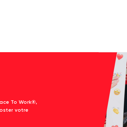
lace To Work®,
oster votre