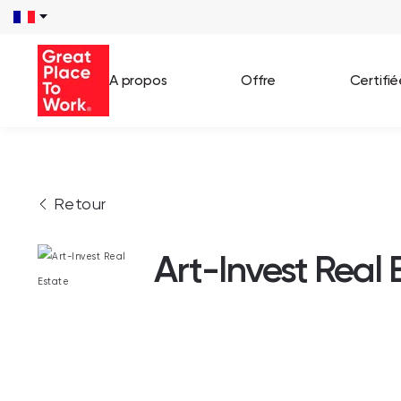
A propos
Offre
Certifi
Voir 
Retour
Témo
Cas c
Art-Invest Real 