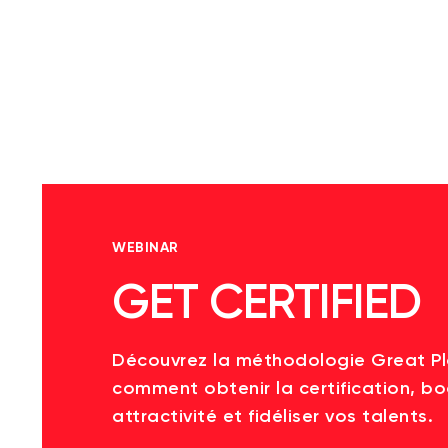
WEBINAR
GET CERTIFIED
Découvrez la méthodologie Great P
comment obtenir la certification, bo
attractivité et fidéliser vos talents.