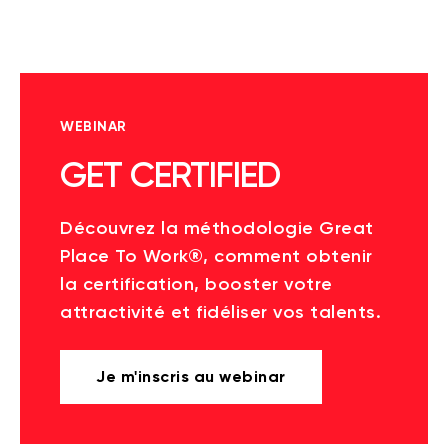
WEBINAR
GET CERTIFIED
Découvrez la méthodologie Great
Place To Work®, comment obtenir
la certification, booster votre
attractivité et fidéliser vos talents.
Je m'inscris au webinar