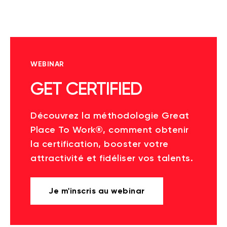
WEBINAR
GET CERTIFIED
Découvrez la méthodologie Great
Place To Work®, comment obtenir
la certification, booster votre
attractivité et fidéliser vos talents.
Je m'inscris au webinar