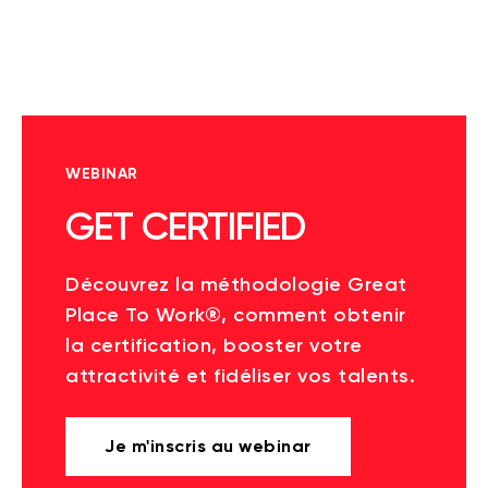
WEBINAR
GET CERTIFIED
Découvrez la méthodologie Great
Place To Work®, comment obtenir
la certification, booster votre
attractivité et fidéliser vos talents.
Je m'inscris au webinar