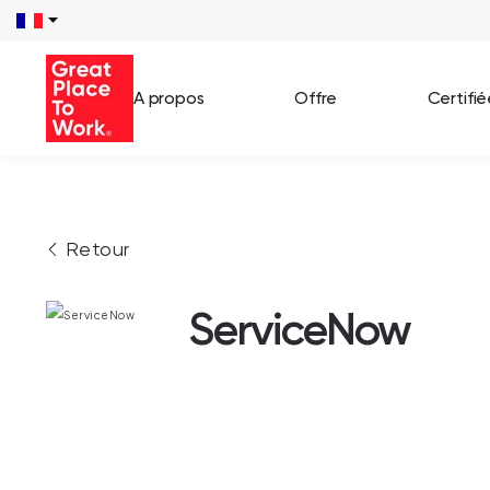
A propos
Offre
Certifi
Voir 
Retour
Témo
Cas c
ServiceNow