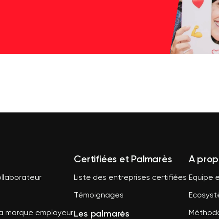
Certifiées et Palmarès
A prop
llaborateur
Liste des entreprises certifiées
Equipe e
Témoignages
Ecosys
Les palmarès
sa marque employeur
Méthodo