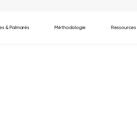
ées & Palmarès
Méthodologie
Ressources
les entreprises
Best Workplaces France 2026
ignages
Great Place To Work In Tech 2026
lients
Best Workplaces For Women 2025
Best Workplaces Europe 2025
Tous nos palmarès