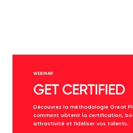
WEBINAR
GET CERTIFIED
Découvrez la méthodologie Great P
comment obtenir la certification, bo
attractivité et fidéliser vos talents.