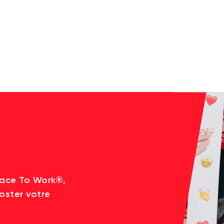
lace To Work®,
oster votre