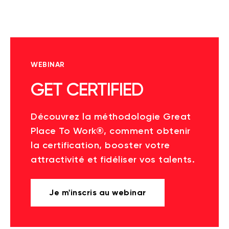
WEBINAR
GET CERTIFIED
Découvrez la méthodologie Great
Place To Work®, comment obtenir
la certification, booster votre
attractivité et fidéliser vos talents.
Je m'inscris au webinar