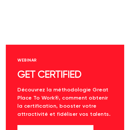
WEBINAR
GET CERTIFIED
Découvrez la méthodologie Great
Place To Work®, comment obtenir
la certification, booster votre
attractivité et fidéliser vos talents.