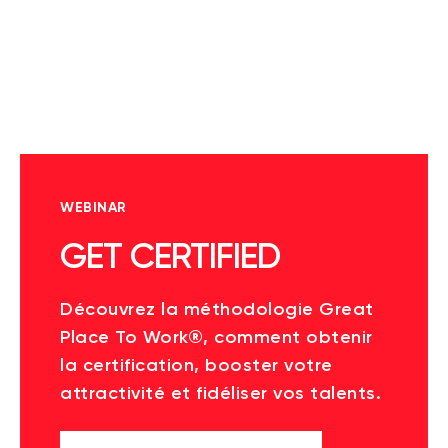
WEBINAR
GET CERTIFIED
Découvrez la méthodologie Great
Place To Work®, comment obtenir
la certification, booster votre
attractivité et fidéliser vos talents.