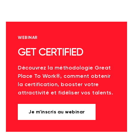
WEBINAR
GET CERTIFIED
Découvrez la méthodologie Great
Place To Work®, comment obtenir
la certification, booster votre
attractivité et fidéliser vos talents.
Je m'inscris au webinar