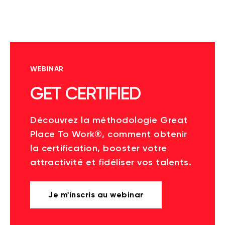
WEBINAR
GET CERTIFIED
Découvrez la méthodologie Great
Place To Work®, comment obtenir
la certification, booster votre
attractivité et fidéliser vos talents.
Je m'inscris au webinar