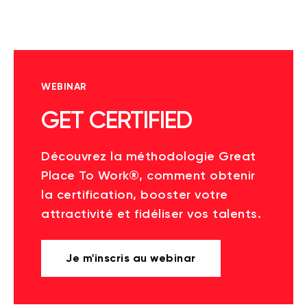
WEBINAR
GET CERTIFIED
Découvrez la méthodologie Great
Place To Work®, comment obtenir
la certification, booster votre
attractivité et fidéliser vos talents.
Je m'inscris au webinar