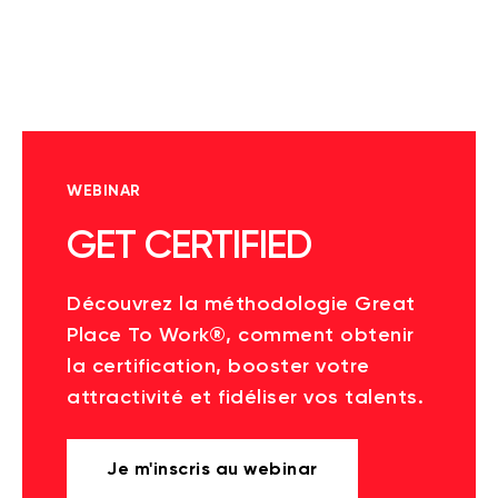
WEBINAR
GET CERTIFIED
Découvrez la méthodologie Great
Place To Work®, comment obtenir
la certification, booster votre
attractivité et fidéliser vos talents.
Je m'inscris au webinar