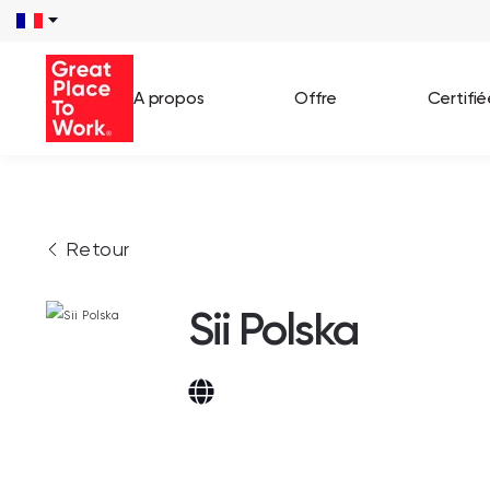
A propos
Offre
Certifi
Voir 
Retour
Témo
Cas c
Sii Polska