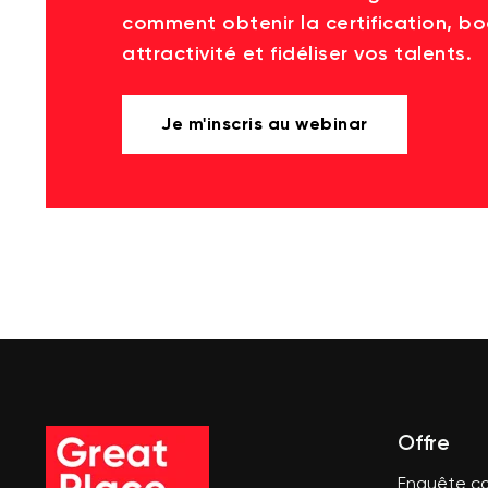
comment obtenir la certification, bo
attractivité et fidéliser vos talents.
Je m'inscris au webinar
Offre
Enquête co