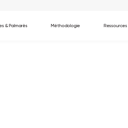
ées & Palmarès
Méthodologie
Ressources
les entreprises
Best Workplaces France 2026
ignages
Great Place To Work In Tech 2026
lients
Best Workplaces For Women 2025
Best Workplaces Europe 2025
Tous nos palmarès