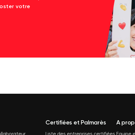
oster votre
Certifiées et Palmarès
A prop
llaborateur
Liste des entreprises certifiées
Equipe e