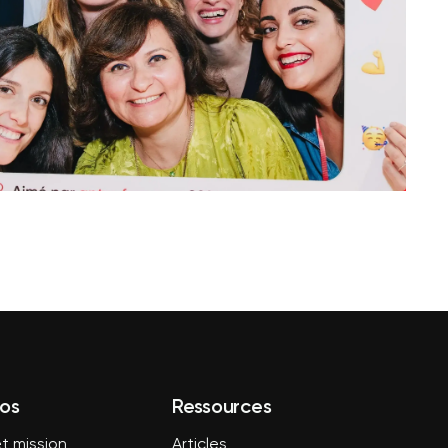
os
Ressources
t mission
Articles