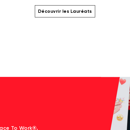
Découvrir les Lauréats
lace To Work®,