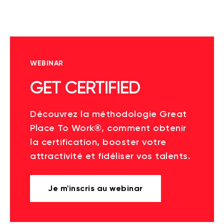
WEBINAR
GET CERTIFIED
Découvrez la méthodologie Great
Place To Work®, comment obtenir
la certification, booster votre
attractivité et fidéliser vos talents.
Je m'inscris au webinar