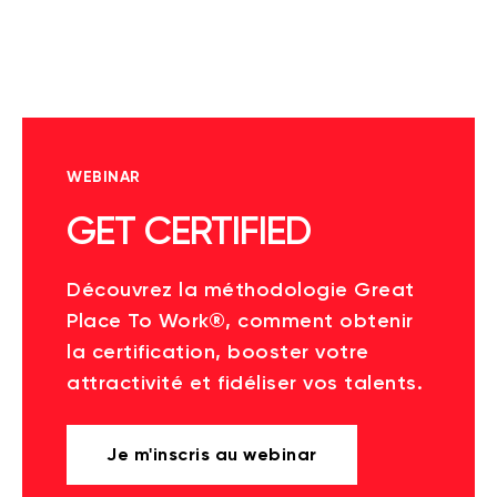
WEBINAR
GET CERTIFIED
Découvrez la méthodologie Great
Place To Work®, comment obtenir
la certification, booster votre
attractivité et fidéliser vos talents.
Je m'inscris au webinar