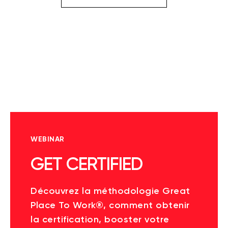
WEBINAR
GET CERTIFIED
Découvrez la méthodologie Great
Place To Work®, comment obtenir
la certification, booster votre