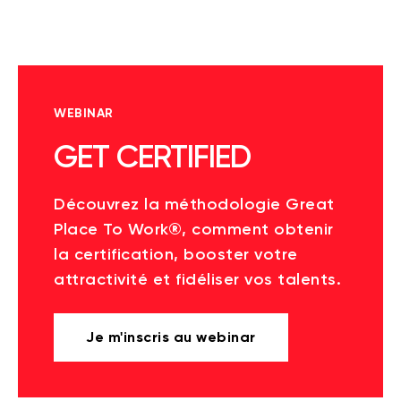
WEBINAR
GET CERTIFIED
Découvrez la méthodologie Great
Place To Work®, comment obtenir
la certification, booster votre
attractivité et fidéliser vos talents.
Je m'inscris au webinar