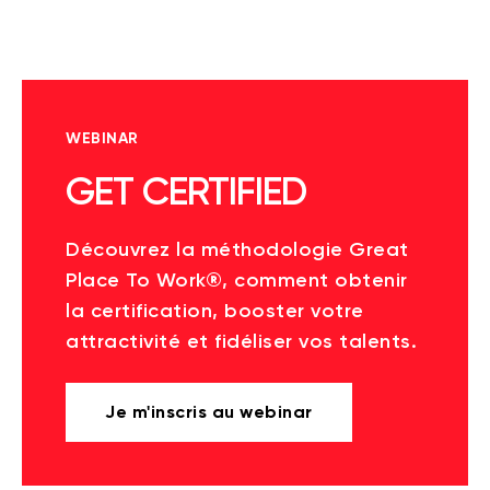
WEBINAR
GET CERTIFIED
Découvrez la méthodologie Great
Place To Work®, comment obtenir
la certification, booster votre
attractivité et fidéliser vos talents.
Je m'inscris au webinar