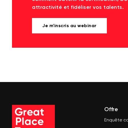
attractivité et fidéliser vos talents.
Je m'inscris au webinar
Offre
Enquête co