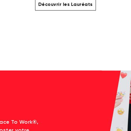
Découvrir les Lauréats
lace To Work®,
oster votre