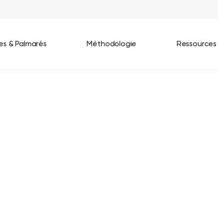
ées & Palmarès
Méthodologie
Ressources
les entreprises
Best Workplaces France 2026
ignages
Great Place To Work In Tech 2026
lients
Best Workplaces For Women 2025
Best Workplaces Europe 2025
Tous nos palmarès