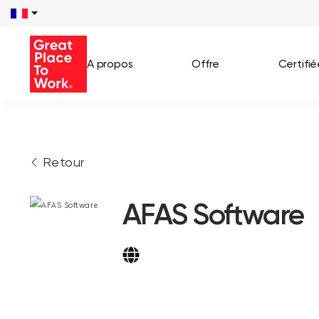
A propos
Offre
Certifi
Voir 
Retour
Témo
Cas c
AFAS Software