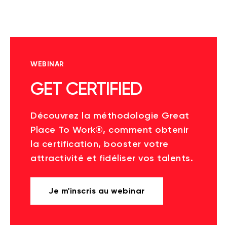
WEBINAR
GET CERTIFIED
Découvrez la méthodologie Great
Place To Work®, comment obtenir
la certification, booster votre
attractivité et fidéliser vos talents.
Je m'inscris au webinar