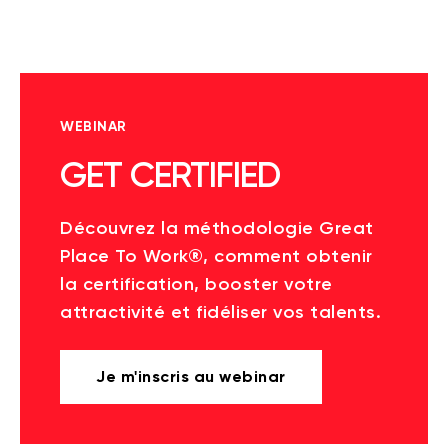
WEBINAR
GET CERTIFIED
Découvrez la méthodologie Great
Place To Work®, comment obtenir
la certification, booster votre
attractivité et fidéliser vos talents.
Je m'inscris au webinar