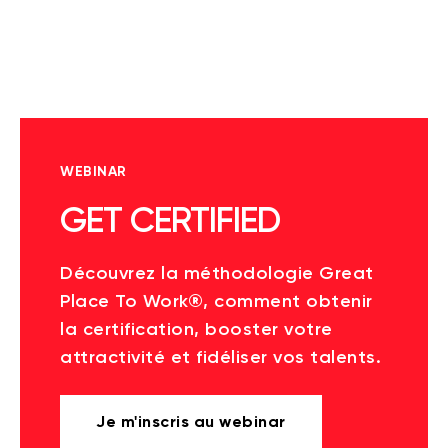
WEBINAR
GET CERTIFIED
Découvrez la méthodologie Great
Place To Work®, comment obtenir
la certification, booster votre
attractivité et fidéliser vos talents.
Je m'inscris au webinar