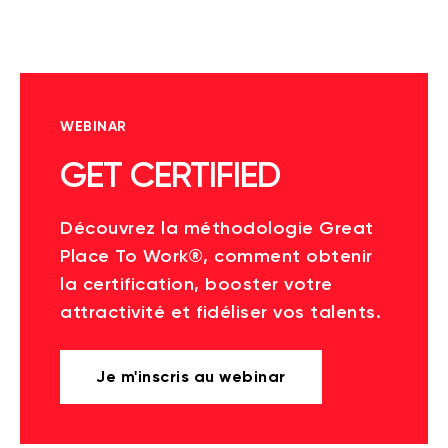
WEBINAR
GET CERTIFIED
Découvrez la méthodologie Great
Place To Work®, comment obtenir
la certification, booster votre
attractivité et fidéliser vos talents.
Je m'inscris au webinar