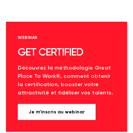
WEBINAR
GET CERTIFIED
Découvrez la méthodologie Great
Place To Work®, comment obtenir
la certification, booster votre
attractivité et fidéliser vos talents.
Je m'inscris au webinar