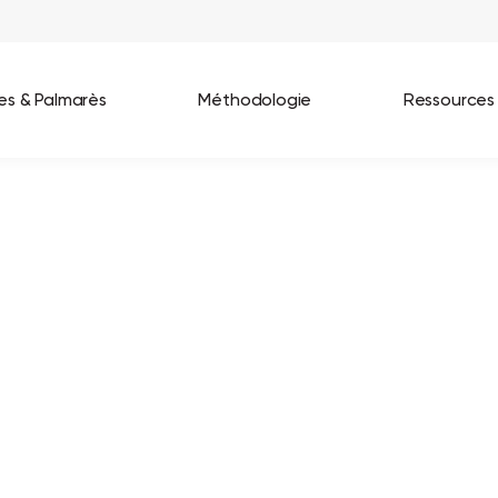
ées & Palmarès
Méthodologie
Ressources
les entreprises
Best Workplaces France 2026
ignages
Great Place To Work In Tech 2026
lients
Best Workplaces For Women 2025
Best Workplaces Europe 2025
Tous nos palmarès