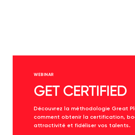
WEBINAR
GET CERTIFIED
Découvrez la méthodologie Great P
comment obtenir la certification, bo
attractivité et fidéliser vos talents.