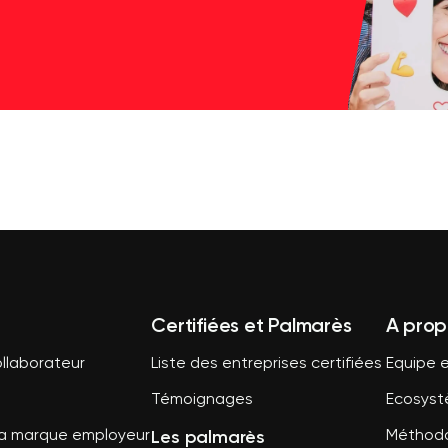
Certifiées et Palmarès
A prop
llaborateur
Liste des entreprises certifiées
Equipe e
Témoignages
Ecosys
Les palmarès
sa marque employeur
Méthodo