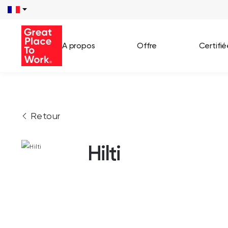
A propos
Offre
Certifi
Voir 
Retour
Témo
Cas c
Hilti