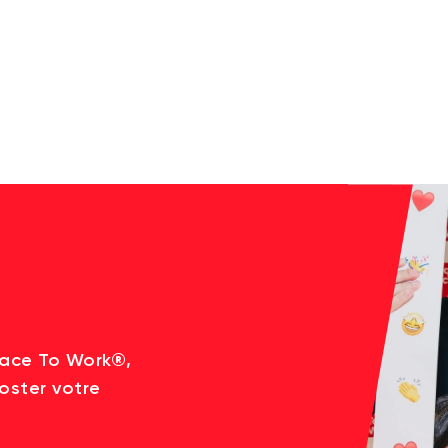
lace To Work®,
oster votre