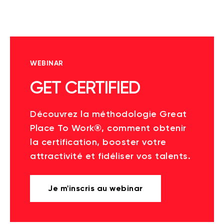
WEBINAR
GET CERTIFIED
Découvrez la méthodologie Great
Place To Work®, comment obtenir
la certification, booster votre
attractivité et fidéliser vos talents.
Je m'inscris au webinar