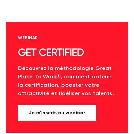
WEBINAR
GET CERTIFIED
Découvrez la méthodologie Great
Place To Work®, comment obtenir
la certification, booster votre
attractivité et fidéliser vos talents.
Je m'inscris au webinar