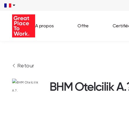
A propos
Offre
Certifi
Voir 
Retour
Témo
Cas c
BHM Otelcilik A.