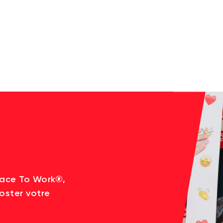
lace To Work®,
oster votre