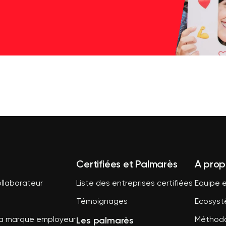
Certifiées et Palmarès
A prop
llaborateur
Liste des entreprises certifiées
Equipe e
Témoignages
Ecosys
Les palmarès
sa marque employeur
Méthodo