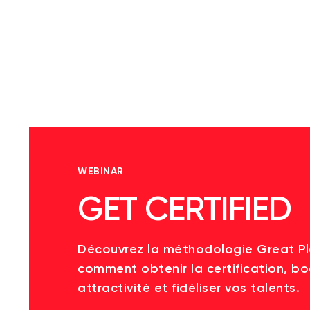
WEBINAR
GET CERTIFIED
Découvrez la méthodologie Great P
comment obtenir la certification, bo
attractivité et fidéliser vos talents.