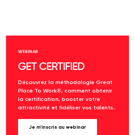
WEBINAR
GET CERTIFIED
Découvrez la méthodologie Great
Place To Work®, comment obtenir
la certification, booster votre
attractivité et fidéliser vos talents.
Je m'inscris au webinar