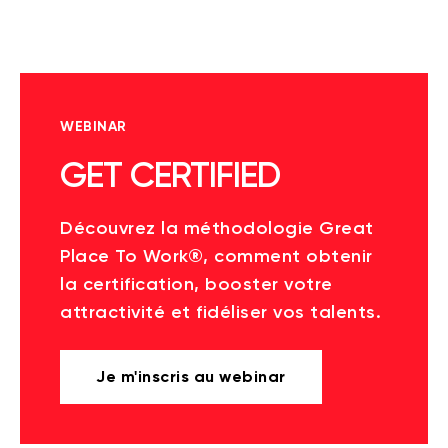
WEBINAR
GET CERTIFIED
Découvrez la méthodologie Great
Place To Work®, comment obtenir
la certification, booster votre
attractivité et fidéliser vos talents.
Je m'inscris au webinar