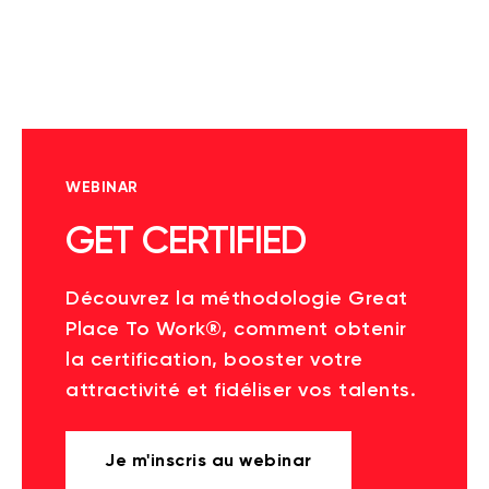
WEBINAR
GET CERTIFIED
Découvrez la méthodologie Great
Place To Work®, comment obtenir
la certification, booster votre
attractivité et fidéliser vos talents.
Je m'inscris au webinar