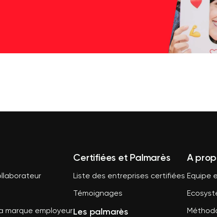
Certifiées et Palmarès
A prop
llaborateur
Liste des entreprises certifiées
Equipe e
Témoignages
Ecosys
Les palmarès
sa marque employeur
Méthodo