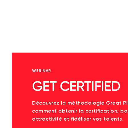
WEBINAR
GET CERTIFIED
Découvrez la méthodologie Great P
comment obtenir la certification, bo
attractivité et fidéliser vos talents.