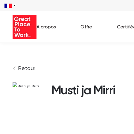
A propos
Offre
Certifi
Voir 
Retour
Témo
Cas c
Musti ja Mirri