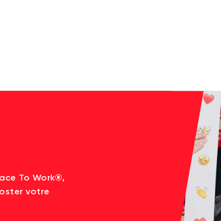
lace To Work®,
oster votre