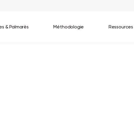
ées & Palmarès
Méthodologie
Ressources
les entreprises
Best Workplaces France 2026
ignages
Great Place To Work In Tech 2026
lients
Best Workplaces For Women 2025
Best Workplaces Europe 2025
Tous nos palmarès